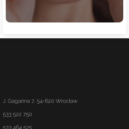
J. Gagarina 7, 54-620 Wrocław
533 522 750
533 464 525