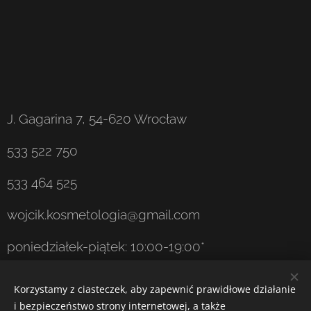
profilaktyka anty-aging.
300zł
Nowotwory skóry lub choroby
nowotworowe w obrębie
MASAŻ KOBIDO + MASAŻ TRANSBUKALNY
twarzy,
+ KINESIOTAPING GRATIS
Choroby autoimmunologiczne
350zł
(w niektórych przypadkach),
J. Gagarina 7, 54-620 Wrocław
Nadciśnienie tętnicze (w
niektórych przypadkach),
533 522 750
Zaburzenia krzepliwości krwi,
533 464 525
Zakrzepy i żylaki w obrębie
twarzy,
wojcik.kosmetologia@gmail.com
Nici liftingujące w obrębie
poniedziałek-piątek: 10:00-19:00*
twarzy,
Stany zapalne w obrębie
sobota: 10:00-14:00*
Korzystamy z ciasteczek, aby zapewnić prawidłowe działanie
zębów,
i bezpieczeństwo strony internetowej, a także
*Dobierzemy godzinę wizyty dopasowaną do