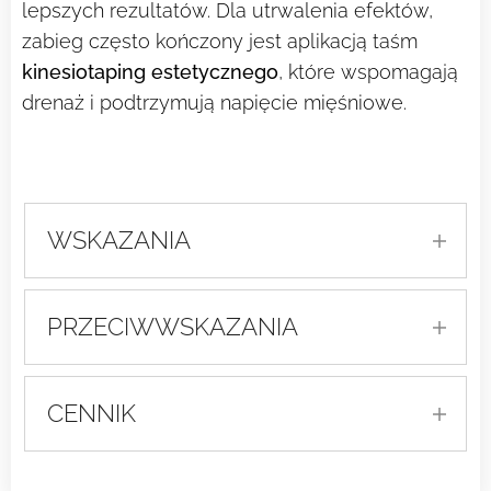
lepszych rezultatów. Dla utrwalenia efektów,
zabieg często kończony jest aplikacją taśm
kinesiotaping estetycznego
, które wspomagają
drenaż i podtrzymują napięcie mięśniowe.
WSKAZANIA
bruksizm (zaciskanie zębów),
PRZECIWWSKAZANIA
bóle migrenowe,
paraliż mięśni twarzy (po
aktywne infekcje jamy ustnej
urazie, paraliżu, udarze),
(np. opryszczka, afty, grzybica,
CENNIK
zwiększone napięcie mięśni
zapalenie dziąseł),
twarzy,
MASAŻ TRANSBUKALNY
stany zapalne w obrębie